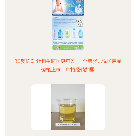
3Q婴倍爱 让初生呵护更可爱——全新婴儿洗护用品
惊艳上市，广招经销加盟