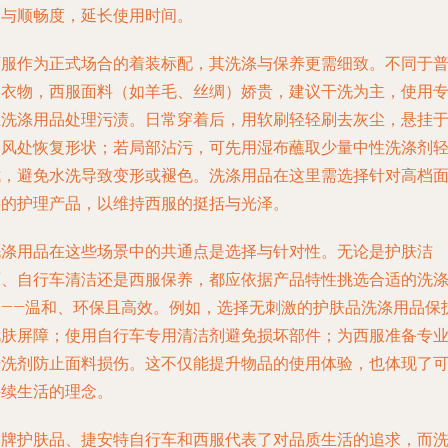
全与顺畅度，延长使用时间。
西服作为正式场合的着装标配，其洗涤与保养更需细致。不同于
通衣物，西服面料（如羊毛、丝绸）娇贵，建议干洗为主，使用
业洗涤用品处理污渍。日常穿着后，用软刷轻轻刷去灰尘，悬挂
通风处恢复形状；若局部沾污，可先用湿布蘸取少量中性洗涤剂
拭，避免水洗导致变形或褪色。洗涤用品在这里需选择针对高档
料的护理产品，以维持西服的挺括与光泽。
洗涤用品在这些场景中的共通点是选择与针对性。无论是护肤洁
面、自行车清洁还是西服保养，都应依据产品特性挑选合适的洗
剂——温和、环保且高效。例如，选择无刺激的护肤品洗涤用品保
肌肤屏障；使用自行车专用清洁剂避免损坏部件；为西服准备专
干洗剂防止面料损伤。这不仅能提升物品的使用体验，也体现了
持续生活的理念。
名牌护肤品、捷安特自行车和西服代表了对品质生活的追求，而