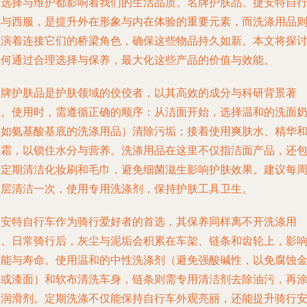
的选择与维护都影响着我们的生活品质。名牌护肤品、捷安特自
车与西服，是提升外在形象与内在体验的重要元素，而洗涤用品
扮演着连接它们的桥梁角色，确保这些物品持久如新。本文将探
如何通过合理选择与保养，最大化这些产品的价值与效能。
名牌护肤品是护肤领域的佼佼者，以其高效的成分与科研背景著
称。使用时，需遵循正确的顺序：从洁面开始，选择温和的洗面
（如氨基酸基底的洗涤用品）清除污垢；接着使用爽肤水、精华
面霜，以锁住水分与营养。洗涤用品在这里不仅指洁面产品，还
括定期清洁化妆刷和毛巾，避免细菌滋生影响护肤效果。建议每
深层清洁一次，使用专用洗涤剂，保持护肤工具卫生。
捷安特自行车作为骑行爱好者的首选，其保养同样离不开洗涤用
品。日常骑行后，灰尘与泥垢会积累在车架、链条和齿轮上，影
性能与寿命。使用温和的中性洗涤剂（避免强酸碱性，以免腐蚀
属或漆面）和软布清洗车身，链条则需专用清洁剂去除油污，再
抹润滑剂。定期洗涤不仅能保持自行车外观亮丽，还能提升骑行