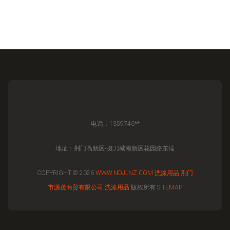
电话：1359746**
地址：荆门高新区•掇刀城南新区花园路东端
COPYRIGHT © 2026
WWW.NDJLNZ.COM
洗涤用品
荆门
市源茂商贸有限公司
洗涤用品
版权所有
SITEMAP