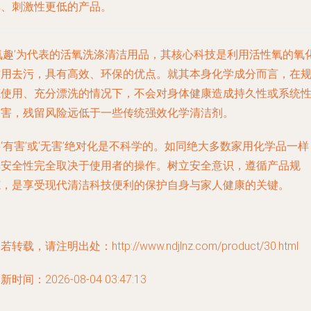
单、刺激性更低的产品。
‘氧趣’为代表的活氧洗涤清洁用品，其核心科技是利用活性氧的氧
作用去污，具有高效、环保的优点。就其本身化学成分而言，在
范使用、充分漂洗
的情况下，不会对身体健康造成持久性或系统
伤害，残留风险远低于一些传统强效化学清洁剂。
‘有害’或‘无害’绝对化是不科学的。如同绝大多数家用化学品一样
其安全性完全取决于使用者的操作。树立安全意识，遵循产品规
范，是享受现代清洁科技便利的保护自身与家人健康的关键。
若转载，请注明出处：http://www.ndjlnz.com/product/30.html
新时间：2026-08-04 03:47:13