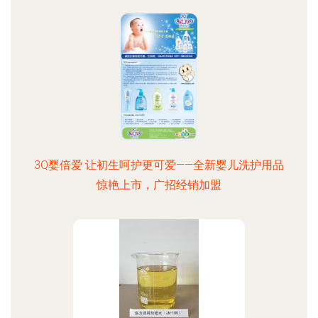
3Q婴倍爱 让初生呵护更可爱——全新婴儿洗护用品
惊艳上市，广招经销加盟