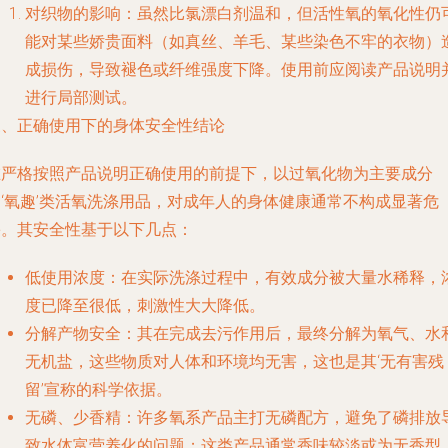
对织物的影响
：虽然比氯漂白剂温和，但活性氧的氧化性仍
能对某些娇贵面料（如真丝、羊毛、某些染色不牢的衣物）
成损伤，导致褪色或纤维强度下降。使用前应阅读产品说明
进行局部测试。
三、正确使用下的身体安全性结论
在
严格按照产品说明正确使用
的前提下，以过氧化物为主要成分
‘氧趣’类活氧洗涤用品，
对成年人的身体健康通常不构成显著危
害
。其安全性基于以下几点：
低使用浓度
：在实际洗涤过程中，有效成分被大量水稀释，
度已降至很低，刺激性大大降低。
分解产物安全
：其在完成去污作用后，最终分解为氧气、水
无机盐，这些物质对人体和环境均无害，这也是其‘无有害残
留’宣称的科学依据。
无磷、少香精
：许多氧系产品主打无磷配方，避免了磷排放
致水体富营养化的问题；这类产品通常香味较淡或为无香型