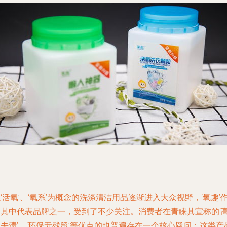
‘活氧’、‘氧系’为概念的洗涤清洁用品逐渐进入大众视野，‘氧趣’
为其中代表品牌之一，受到了不少关注。消费者在青睐其宣称的‘
去渍’、‘环保无残留’等优点的也普遍存在一个核心疑问：这类产