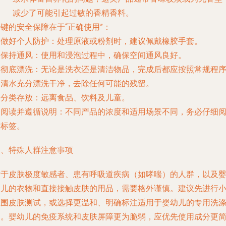
减少了可能引起过敏的香精香料。
键的安全保障在于“正确使用”
：
.
做好个人防护
：处理原液或粉剂时，建议佩戴橡胶手套。
.
保持通风
：使用和浸泡过程中，确保空间通风良好。
.
彻底漂洗
：无论是洗衣还是清洁物品，完成后都应按照常规程
用清水充分漂洗干净，去除任何可能的残留。
.
分类存放
：远离食品、饮料及儿童。
.
阅读并遵循说明
：不同产品的浓度和适用场景不同，务必仔细
读标签。
四、特殊人群注意事项
对于皮肤极度敏感者、患有呼吸道疾病（如哮喘）的人群，以及
幼儿的衣物和直接接触皮肤的用品，需要格外谨慎。建议先进行
范围皮肤测试，或选择更温和、明确标注适用于婴幼儿的专用洗
剂。婴幼儿的免疫系统和皮肤屏障更为脆弱，应优先使用成分更