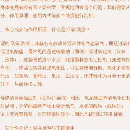
对身体究竟有没有害？要科学、客观地回答这个问题，我们需要
成分、作用原理、使用方式等多个维度进行剖析。
、核心成分与作用原理：什么是‘活氧’洗涤？
所谓的‘活氧’洗涤，其核心有效成分通常并非气态氧气，而是过氧
物或过氧酸盐，最常见的是过碳酸钠（固体）或过氧化氢（双氧
水，液体）。这些物质溶于水后，能缓慢释放出活性氧（如过氧
基离子），该活性氧具有强氧化性，可以有效地分解、氧化多种
机污渍，如茶渍、咖啡渍、果渍、血渍等，使其转化为可溶于水
小分子，从而轻松去除。
与传统的含氯漂白剂（如84消毒液）相比，氧系漂白剂的氧化过
相对温和，分解的最终产物主要是氧气、水和碳酸钠（或钠盐）
理论上无有毒残留，对环境影响较小，因此常被冠以‘环保’标签。
二、安全性分析：潜在风险与正确使用